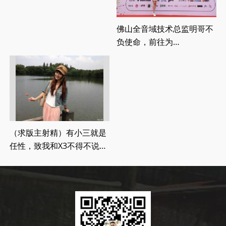
佛山全音域技术总监明哥不
负使命，前往为
2021CAVshow改装大赛上
海站执裁
（求版主射精）有小三就是
任性，致我和X3不得不说的
音乐之旅