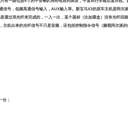
只有一路也是4寸的中音喇叭再经电容到高音，中置和行李箱后置亦然。
高通信号，低频高通信号输入，AUX输入等。新宝马X3的原车主机是阿
都是通过用光纤来完成的，一入一出，某个器材（比如碟盒）没有光纤回
是，主机出来的光纤信号不只是音频，还包括控制指令信号（鄙视阿尔派的做
；
 一台；