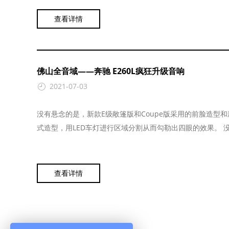
查看详情
佛山全音域——奔驰 E260L疯狂升级音响
2021-07-03
没有悬念的是，新款E级敞篷版和Coupe版采用的前脸造型
式造型，用LED车灯进行区域分割从而勾勒出四眼的效果。 没.
查看详情