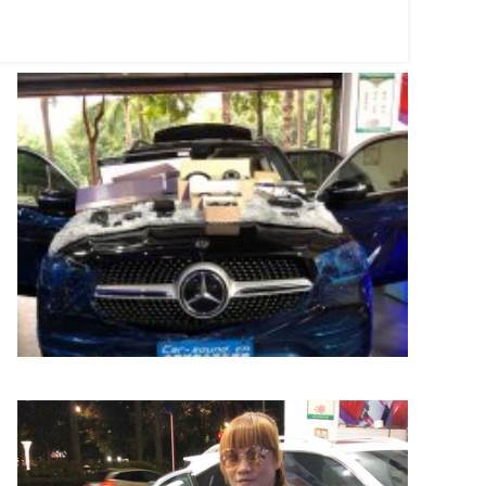
M玛莎拉蒂
O讴歌
Q起亚
Maserati
ACURA
Kia
T特斯拉
W沃尔沃
W魏派
Tesla
Volvo
WEY