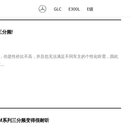
GLC
E300L
E级
L陆风
L铃木
L理想
M马自达
Landwind
SUZUKI
LEADING
Mazda
IDEAL
三分频!
S萨博
S斯巴鲁
S斯柯达
T坦克
SAAB
Subaru
SKODA
Tank
系统，但是性价比不高，并且也无法满足不同车主的个性化听需，因此
..
X雪佛兰
Y英菲尼迪
Chevrolet
Infiniti
AM系列三分频变得很耐听