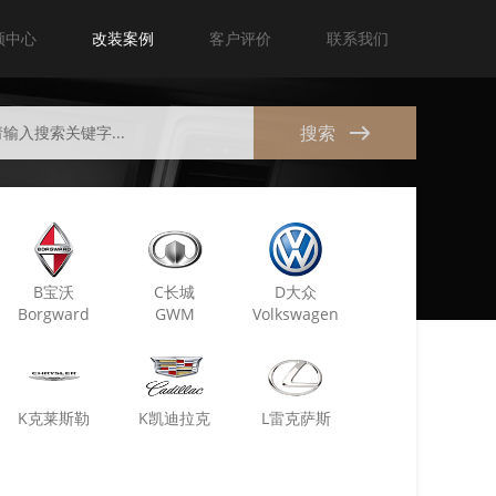
频中心
改装案例
客户评价
联系我们
搜索
B宝沃
C长城
D大众
Borgward
GWM
Volkswagen
K克莱斯勒
K凯迪拉克
L雷克萨斯
Chrysler
Cadillac
Lexus