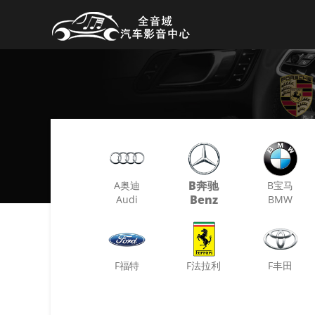
B奔驰
A奥迪
B宝马
Benz
Audi
BMW
F福特
F法拉利
F丰田
Ford
Ferrari
Toyota