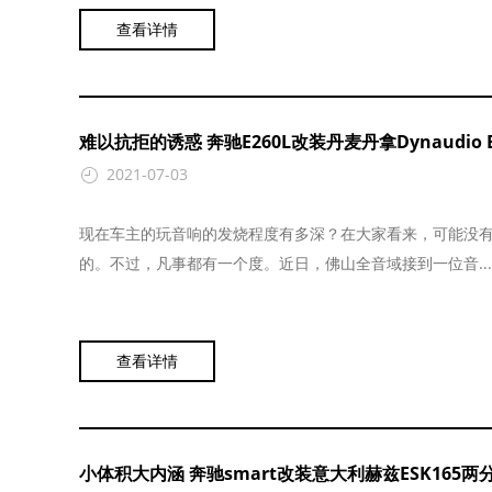
查看详情
难以抗拒的诱惑 奔驰E260L改装丹麦丹拿Dynaudio Es
2021-07-03
现在车主的玩音响的发烧程度有多深？在大家看来，可能没
的。不过，凡事都有一个度。近日，佛山全音域接到一位音...
查看详情
小体积大内涵 奔驰smart改装意大利赫兹ESK165两