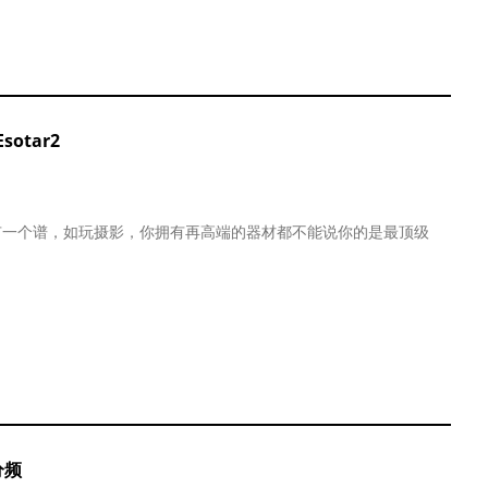
otar2
有一个谱，如玩摄影，你拥有再高端的器材都不能说你的是最顶级
分频