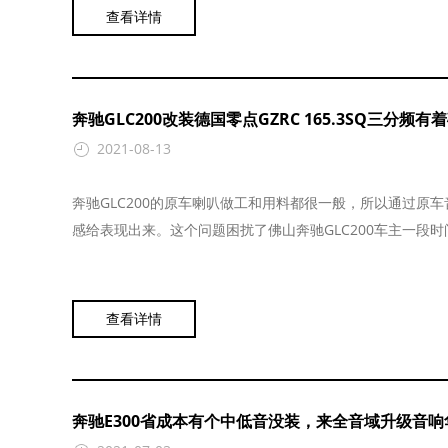
查看详情
奔驰GLC200改装德国零点GZRC 165.3SQ三分频
2021-08-13
奔驰GLC200的原车喇叭做工和用料都很一般，所以通过原
感给表现出来。这个问题困扰了佛山奔驰GLC200车主一段时间，
查看详情
奔驰E300省成本有个中低音没装，来全音域升级音响