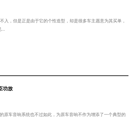
格格不入，但是正是由于它的个性造型，却是很多车主愿意为其买单，
..
臣功放
0L的原车音响系统也不过如此，为原车音响不作为增添了一个典型的