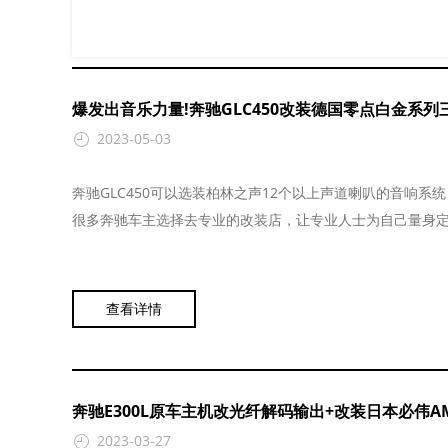
L雷诺
L路虎
L兰博基尼
Renault
LandRover
Lamborghini
爆发出音乐力量!奔驰GLC450改装德国零点白金系列
2023-05-03
R日产
R荣威
S三菱
Nissan
ROEWE
Mitsubishi
奔驰GLC450可以选装柏林之声12个以上声道喇叭的音响
很多奔驰车主选择去专业的改装店，让专业人士为自己量身定.
W蔚来
X现代
X雪铁龙
NIO
HYUNDAI
CITROEN
查看详情
奔驰E300L原车主机改光纤解码输出+改装日本必伟
2023-03-27