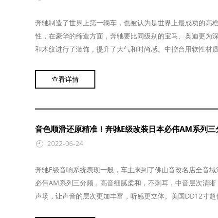
奔驰制造了世界上第一辆车，也被认为是世界上最成功的高
性，在豪华的缔造方面，奔驰要比同级别的宝马、奥迪更为深
和木纹进行了装饰，提升了大气和时尚感。中控台用软性材质覆
查看详情
音色顺滑还原精准！奔驰E级改装日本必伟AM系列三分频
2022-06-24
奔驰E级音响系统表现一般，车主来到了佛山音改名店全音域
必伟AM系列三分频，高音细腻柔和，不刺耳，中音层次清晰，
声场，让声音的层次更加丰富，听感更立体。美国DD12寸超低