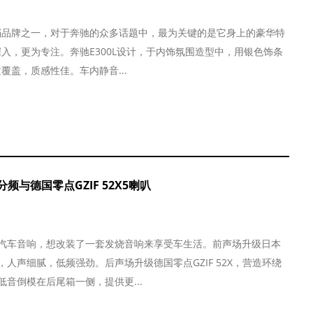
档品牌之一，对于奔驰的众多话题中，最为关键的是它身上的豪华特
入，更为专注。奔驰E300L设计，于内饰氛围造型中，用银色饰条
盖，质感性佳。车内静音...
与德国零点GZIF 52X5喇叭
汽车音响，想改装了一套发烧音响来享受车生活。前声场升级日本
人声细腻，低频强劲。后声场升级德国零点GZIF 52X，营造环绕
音倒模在后尾箱一侧，提供更...