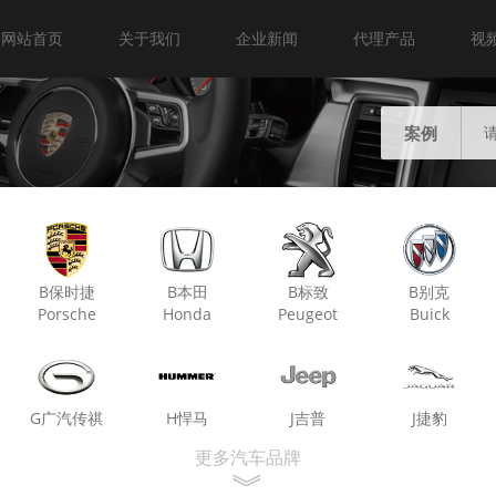
网站首页
关于我们
企业新闻
代理产品
视
案例
B保时捷
B本田
B标致
B别克
Porsche
Honda
Peugeot
Buick
G广汽传祺
H悍马
J吉普
J捷豹
Trumpchi
Hummer
Jeep
Jaguar
更多汽车品牌
︾