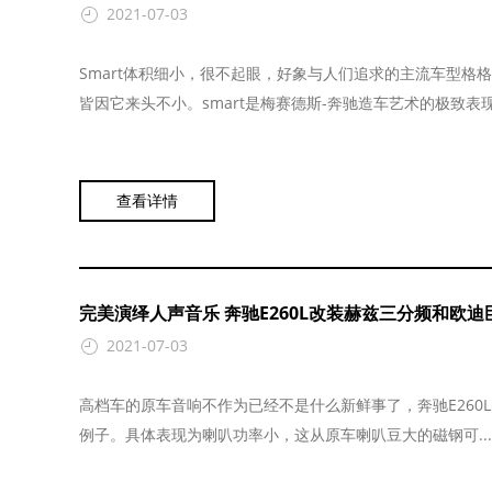
2021-07-03
Smart体积细小，很不起眼，好象与人们追求的主流车型
皆因它来头不小。smart是梅赛德斯-奔驰造车艺术的极致表现.
查看详情
完美演绎人声音乐 奔驰E260L改装赫兹三分频和欧迪
2021-07-03
高档车的原车音响不作为已经不是什么新鲜事了，奔驰E26
例子。具体表现为喇叭功率小，这从原车喇叭豆大的磁钢可...