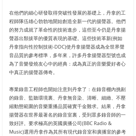
在他們的細心研發取得突破性發展的基礎上，丹拿的工
程師隊伍雄心勃勃地開始創造全新一代的揚聲器。他們
的努力成就了革命性的技術進步，這些至今仍是丹拿揚
聲器出類拔莘的優質表現的基礎。這些技術革新(例如
丹拿指向性控制技術-DDC)使丹拿揚聲器成為全世界聲
音品質的參考標準，多年來，許多丹拿揚聲器型號也成
為了音樂發燒友心中的經典：成為真正的音樂愛好者心
中真正的揚聲器傳奇。
專業錄音工程師也開始注意到丹拿了：在錄音棚內挑剔
的錄音、監聽環境裏、丹拿無音染、清晰、細緻、不壓
縮動態範圍的音樂重播品質確實千金難求。結果，丹拿
揚聲器在世界最著名的錄音室裏，受到眾多錄音師的一
致好評。要求極高的英國廣播公司(BBC Radio &
Music)選用丹拿作為其所有現代錄音室和廣播室的參考