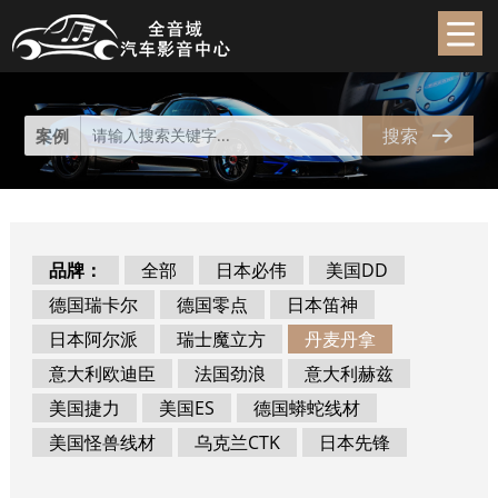
代理产品
Product
搜索
案例
品牌：
全部
日本必伟
美国DD
德国瑞卡尔
德国零点
日本笛神
日本阿尔派
瑞士魔立方
丹麦丹拿
意大利欧迪臣
法国劲浪
意大利赫兹
美国捷力
美国ES
德国蟒蛇线材
美国怪兽线材
乌克兰CTK
日本先锋